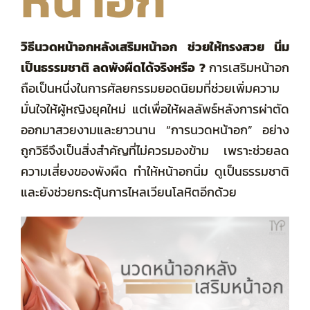
รวมรีวิว
วิธีนวดหน้าอกหลังเสริมหน้าอก ช่วยให้ทรงสวย นิ่ม
เป็นธรรมชาติ ลดพังผืดได้จริงหรือ ?
การเสริมหน้าอก
โปรโมชัน
ถือเป็นหนึ่งในการศัลยกรรมยอดนิยมที่ช่วยเพิ่มความ
มั่นใจให้ผู้หญิงยุคใหม่ แต่เพื่อให้ผลลัพธ์หลังการผ่าตัด
ออกมาสวยงามและยาวนาน “การนวดหน้าอก” อย่าง
Privacy Policy
ถูกวิธีจึงเป็นสิ่งสำคัญที่ไม่ควรมองข้าม เพราะช่วยลด
ความเสี่ยงของพังผืด ทำให้หน้าอกนิ่ม ดูเป็นธรรมชาติ
รักษาทั่วไป
และยังช่วยกระตุ้นการไหลเวียนโลหิตอีกด้วย
รวมหัตถการทั้งหมด
ค่ารักษา