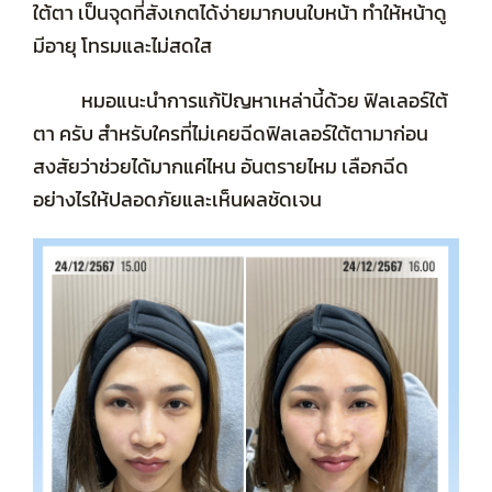
ใต้ตา เป็นจุดที่สังเกตได้ง่ายมากบนใบหน้า ทำให้หน้าดู
มีอายุ โทรมและไม่สดใส
รวมรีวิว
หมอแนะนำการแก้ปัญหาเหล่านี้ด้วย ฟิลเลอร์ใต้
ตา ครับ สำหรับใครที่ไม่เคยฉีดฟิลเลอร์ใต้ตามาก่อน
โปรโมชัน
สงสัยว่าช่วยได้มากแค่ไหน อันตรายไหม เลือกฉีด
อย่างไรให้ปลอดภัยและเห็นผลชัดเจน
Privacy Policy
รักษาทั่วไป
รวมหัตถการทั้งหมด
ค่ารักษา