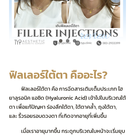
รวมรีวิวทั้งหมด
ฟิลเลอร์ใต้ตา คืออะไร?
ฟิลเลอร์ใต้ตา คือ การฉีดสารเติมเต็มประเภท ไฮ
ยาลูรอนิค แอซิด (Hyaluronic Acid) เข้าไปในบริเวณใต้
ตา เพื่อแก้ปัญหา ร่องลึกใต้ตา, ใต้ตาคล้ำ, ถุงใต้ตา,
และ ริ้วรอยรอบดวงตา ที่เกิดจากอายุที่เพิ่มขึ้น
เมื่อเราอายุมากขึ้น กระดูกบริเวณใบหน้าจะเริ่มยุบ