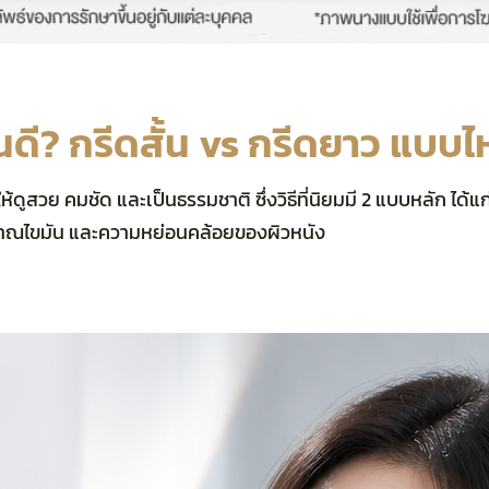
ี? กรีดสั้น vs กรีดยาว แบบไห
สวย คมชัด และเป็นธรรมชาติ ซึ่งวิธีที่นิยมมี 2 แบบหลัก ได
ปริมาณไขมัน และความหย่อนคล้อยของผิวหนัง