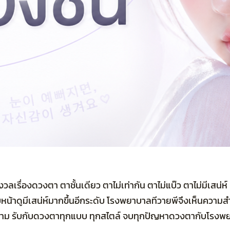
รื่องดวงตา ตาชั้นเดียว ตาไม่เท่ากัน ตาไม่แบ๊ว ตาไม่มีเสน่ห์ 
้ใบหน้าดูมีเสน่ห์มากขึ้นอีกระดับ โรงพยาบาลทีวายพีจึงเห็นค
งาม รับกับดวงตาทุกแบบ ทุกสไตล์ จบทุกปัญหาดวงตากับโรงพ