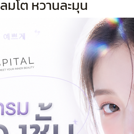
กลมโต หวานละมุน