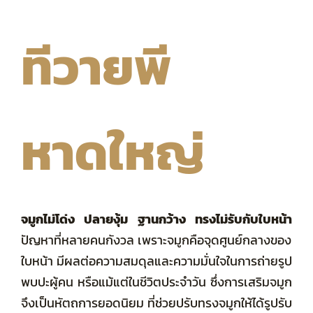
ทีวายพี
รวมรีวิว
โปรโมชัน
หาดใหญ่
Privacy Policy
รักษาทั่วไป
จมูกไม่โด่ง ปลายงุ้ม ฐานกว้าง ทรงไม่รับกับใบหน้า
รวมหัตถการทั้งหมด
ปัญหาที่หลายคนกังวล เพราะจมูกคือจุดศูนย์กลางของ
ใบหน้า มีผลต่อความสมดุลและความมั่นใจในการถ่ายรูป
ค่ารักษา
พบปะผู้คน หรือแม้แต่ในชีวิตประจำวัน ซึ่ง
การเสริมจมูก
จึงเป็นหัตถการยอดนิยม ที่ช่วยปรับทรงจมูกให้ได้รูปรับ