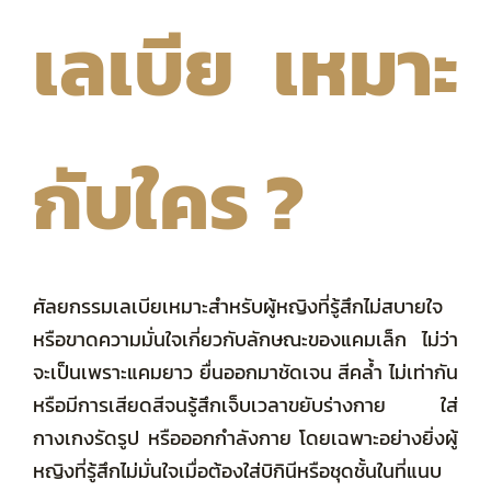
เลเบีย เหมาะ
กับใคร ?
ศัลยกรรมเลเบียเหมาะสำหรับผู้หญิงที่รู้สึกไม่สบายใจ
หรือขาดความมั่นใจเกี่ยวกับลักษณะของแคมเล็ก ไม่ว่า
จะเป็นเพราะแคมยาว ยื่นออกมาชัดเจน สีคล้ำ ไม่เท่ากัน
หรือมีการเสียดสีจนรู้สึกเจ็บเวลาขยับร่างกาย ใส่
กางเกงรัดรูป หรือออกกำลังกาย โดยเฉพาะอย่างยิ่งผู้
หญิงที่รู้สึกไม่มั่นใจเมื่อต้องใส่บิกินีหรือชุดชั้นในที่แนบ