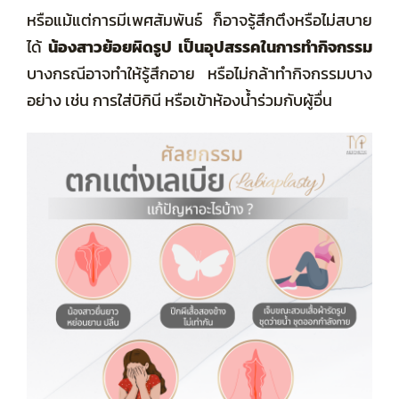
หรือแม้แต่การมีเพศสัมพันธ์ ก็อาจรู้สึกตึงหรือไม่สบาย
ได้
น้องสาวย้อยผิดรูป เป็นอุปสรรคในการทำกิจกรรม
บางกรณีอาจทำให้รู้สึกอาย หรือไม่กล้าทำกิจกรรมบาง
อย่าง เช่น การใส่บิกินี หรือเข้าห้องน้ำร่วมกับผู้อื่น