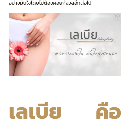
รวมรีวิวทั้งหมด
อย่างมั่นใจโดยไม่ต้องคอยกังวลอีกต่อไป
เลเบีย คือ