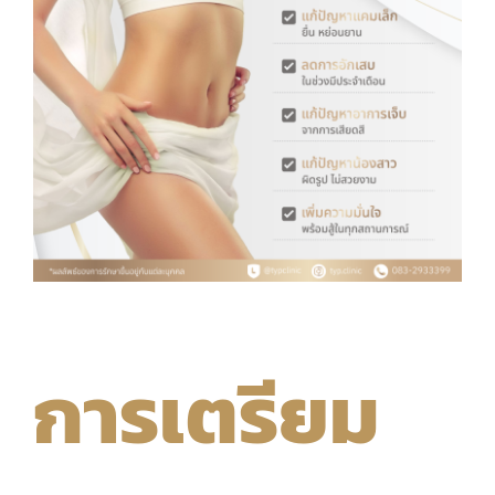
การเตรียม