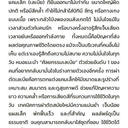
แคมเล็ก (เลเบีย) ที่ยื่นออกมาไม่เท่ากัน ขนาดใหญ่ผิด
ปกติ หรือมีสีคล้ำ ทำให้ไม่กล้าใส่บิกินี ซีทรู หรือกางเกง
รวมรีวิว
แนบเนื้อ เพราะกลัวโป่งพองจนสังเกตได้ ไม่มั่นใจแม้ใน
เวลาส่วนตัวกับคนรัก หรือบางครั้งอาจรู้สึกเจ็บเสียด
โปรโมชัน
เวลาขยับหรือออกกำลังกาย ทั้งหมดนี้คือปัญหาที่ส่ง
ผลต่อคุณภาพชีวิตโดยตรง แม้จะเป็นบริเวณที่คนอื่นไม่
เห็น แต่เราเองรู้สึกถึงความไม่สบาย ความไม่มั่นใจในทุก
Privacy Policy
วัน หมอแนะนำ “ศัลยกรรมเลเบีย” ตัวช่วยอันดับ 1 ของ
คนที่อยากกลับมามั่นใจในร่างกายตัวเองอีกครั้ง การผ่า
รักษาทั่วไป
ตัดเลเบียคือการตกแต่งแคมเล็กให้มีขนาดและรูปร่างที่
เหมาะสม สมมาตร และดูสุขภาพดี ช่วยแก้ปัญหาความ
รวมหัตถการทั้งหมด
ยาว ความคล้ำ หรือการเสียดสีที่รบกวนการใช้ชีวิตในทุก
วัน เทคนิคการผ่าตัดสมัยใหม่มีความแม่นยำ เจ็บน้อย
ค่ารักษา
แผลเล็ก พักฟื้นเร็ว และที่สำคัญ ผลลัพธ์ดูเป็น
ธรรมชาติ จนคุณสามารถกลับมาใส่ชุดที่ชอบ ใช้ชีวิตได้