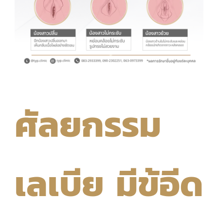
ศัลยกรรม
เลเบีย มีข้อีด