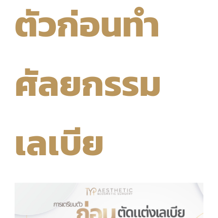
ตัวก่อนทำ
ศัลยกรรม
เลเบีย