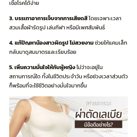
เชื้อโรคได้ง่าย
3. บรรเทาอาการเจ็บจากการเสียดสี
โดยเฉพาะเวลา
สวมเสื้อผ้ารัดรูป เล่นกีฬา หรือมีเพศสัมพันธ์
4. แก้ปัญหาน้องสาวผิดรูป ไม่สวยงาม
ช่วยให้แคมเล็ก
กลับมาดูสมมาตรและเรียบร้อย
5. เพิ่มความมั่นใจให้กับผู้หญิง
ไม่ว่าจะอยู่ใน
สถานการณ์ใด ทั้งในชีวิตประจำวัน หรือช่วงเวลาส่วนตัว
ก็พร้อมที่จะใช้ชีวิตอย่างมั่นใจมากขึ้น