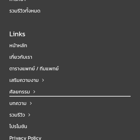
รวมรีวิวทั้งหมด
Links
หน้าหลัก
เกี่ยวกับเรา
ตารางแพทย์ / ทีมแพทย์
เสริมความงาม
ศัลยกรรม
บทความ
รวมรีวิว
โปรโมชัน
Privacy Policy