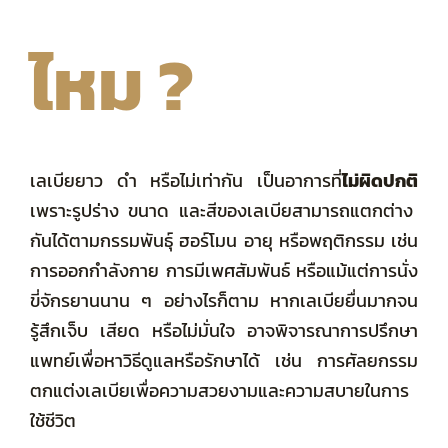
ไหม ?
เลเบียยาว ดำ หรือไม่เท่ากัน เป็นอาการที่
ไม่ผิดปกติ
เพราะรูปร่าง ขนาด และสีของเลเบียสามารถแตกต่าง
กันได้ตามกรรมพันธุ์ ฮอร์โมน อายุ หรือพฤติกรรม เช่น
การออกกำลังกาย การมีเพศสัมพันธ์ หรือแม้แต่การนั่ง
ขี่จักรยานนาน ๆ
อย่างไรก็ตาม หากเลเบียยื่นมากจน
รู้สึกเจ็บ เสียด หรือไม่มั่นใจ อาจพิจารณาการปรึกษา
แพทย์เพื่อหาวิธีดูแลหรือรักษาได้ เช่น การศัลยกรรม
ตกแต่งเลเบียเพื่อความสวยงามและความสบายในการ
ใช้ชีวิต