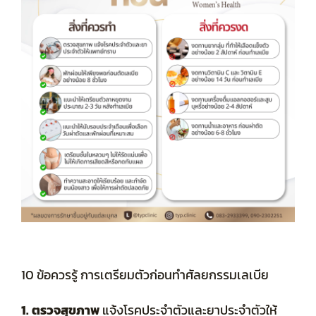
10 ข้อควรรู้ การเตรียมตัวก่อนทำศัลยกรรมเลเบีย
1. ตรวจสุขภาพ
แจ้งโรคประจำตัวและยาประจำตัวให้