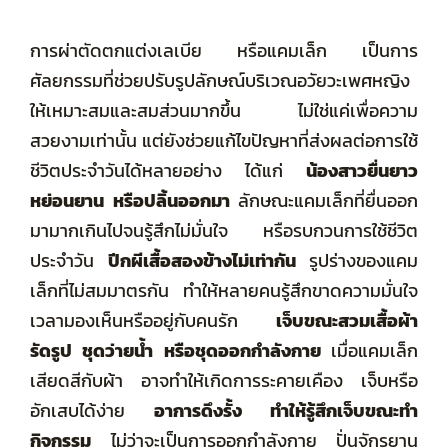
การผ่าตัดตกแต่งเลเบีย หรือแคมเล็ก เป็นการ
ศัลยกรรมที่ช่วยปรับรูปลักษณ์บริเวณอวัยวะเพศหญิง
ให้เหมาะสมและสมส่วนมากขึ้น ไม่ใช่แค่เพื่อความ
สวยงามเท่านั้น แต่ยังช่วยแก้ไขปัญหาที่ส่งผลต่อการใช้
ชีวิตประจำวันได้หลายอย่าง ได้แก่
น้องสาวยื่นยาว
หย่อนยาน หรือปลิ้นออกมา
ลักษณะแคมเล็กที่ยื่นออก
มามากเกินไปจนรู้สึกไม่มั่นใจ หรือรบกวนการใช้ชีวิต
ประจำวัน
ปีกผีเสื้อสองข้างไม่เท่ากัน
รูปร่างของแคม
เล็กที่ไม่สมมาตรกัน ทำให้หลายคนรู้สึกขาดความมั่นใจ
เวลามองเห็นหรืออยู่กับคนรัก
เจ็บขณะสวมเสื้อผ้า
รัดรูป ชุดว่ายน้ำ หรือชุดออกกำลังกาย
เมื่อแคมเล็ก
เสียดสีกับผ้า อาจทำให้เกิดการระคายเคือง เจ็บหรือ
อักเสบได้ง่าย
อาการดึงรั้ง ทำให้รู้สึกเจ็บขณะทำ
กิจกรรม
ไม่ว่าจะเป็นการออกกำลังกาย ปั่นจักรยาน