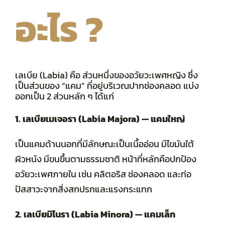
อะไร ?
เลเบีย (Labia) คือ ส่วนหนึ่งของอวัยวะเพศหญิง ซึ่ง
เป็นส่วนของ “แคม” ที่อยู่บริเวณปากช่องคลอด แบ่ง
ออกเป็น 2 ส่วนหลัก ๆ ได้แก่
1. เลเบียเมเจอรา (Labia Majora) — แคมใหญ่
เป็นแคมด้านนอกที่มีลักษณะเป็นเนื้ออ่อน มีไขมันใต้
ผิวหนัง มีขนขึ้นตามธรรมชาติ หน้าที่หลักคือปกป้อง
อวัยวะเพศภายใน เช่น คลิตอริส ช่องคลอด และท่อ
ปัสสาวะจากสิ่งสกปรกและแรงกระแทก
2. เลเบียมิโนรา (Labia Minora) — แคมเล็ก